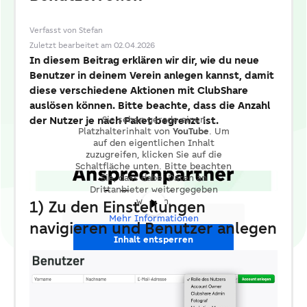
Verfasst von Stefan
Zuletzt bearbeitet am 02.04.2026
In diesem Beitrag erklären wir dir, wie du neue
Benutzer in deinem Verein anlegen kannst, damit
diese verschiedene Aktionen mit ClubShare
auslösen können. Bitte beachte, dass die Anzahl
der Nutzer je nach Paket begrenzt ist.
Sie sehen gerade einen
Platzhalterinhalt von
YouTube
. Um
auf den eigentlichen Inhalt
zuzugreifen, klicken Sie auf die
Schaltfläche unten. Bitte beachten
Sie, dass dabei Daten an
Drittanbieter weitergegeben
werden.
1) Zu den Einstellungen
Mehr Informationen
navigieren und Benutzer anlegen
Inhalt entsperren
Erforderlichen Service
akzeptieren und Inhalte
entsperren