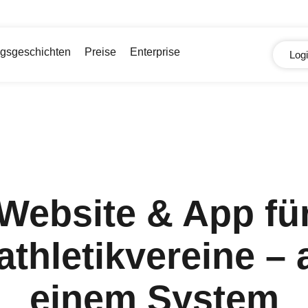
lgsgeschichten
Preise
Enterprise
Log
Website & App fü
athletikvereine – a
einem System