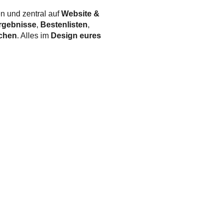
en und zentral auf
Website &
rgebnisse
,
Bestenlisten
,
chen
. Alles im
Design eures