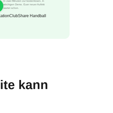
In zwei Minuten zur kostenlosen, 4-
wöchigen Demo. Euer neuer Auftritt
wartet schon.
ite kann