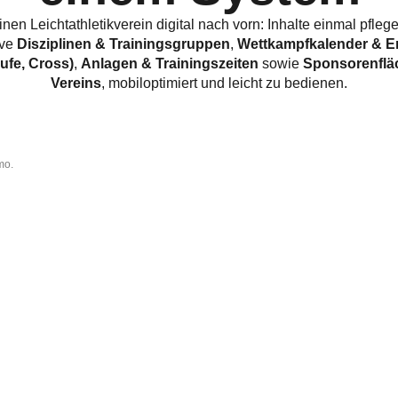
nen Leichtathletikverein digital nach vorn: Inhalte einmal pfleg
ive
Disziplinen & Trainingsgruppen
,
Wettkampfkalender & E
ufe, Cross)
,
Anlagen & Trainingszeiten
sowie
Sponsorenflä
Vereins
, mobiloptimiert und leicht zu bedienen.
mo.