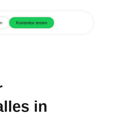
in
Kostenlos testen
r
lles in