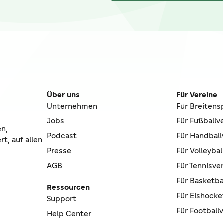
Über uns
Für Vereine
Unternehmen
Für Breitens
Jobs
Für Fußballv
en,
Podcast
Für Handball
t, auf allen
Presse
Für Volleybal
AGB
Für Tennisve
Für Basketba
Ressourcen
Für Eishocke
Support
Für Football
Help Center