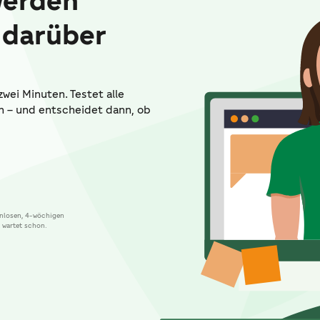
werden
r darüber
wei Minuten. Testet alle
n – und entscheidet dann, ob
enlosen, 4-wöchigen
 wartet schon.