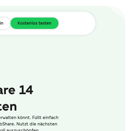
in
Kostenlos testen
re 14
ten
rwalten könnt. Füllt einfach
bShare. Nutzt die nächsten
voll auszuschöpfen.