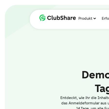
Produkt
Erf
Demo
Ta
Entdeckt, wie ihr die Inhal
das Anmeldeformular aus u
14 Tage, um alle F