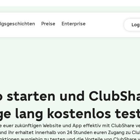
olgsgeschichten
Preise
Enterprise
Log
 starten und ClubSha
ge lang kostenlos tes
te euer zukünftigen Website und App effektiv mit ClubShare ve
nd ihr erhaltet innerhalb von 24 Stunden euren Zugang zu Clu
unktionen ausgiebig zu testen und die Vorteile von ClubShare 