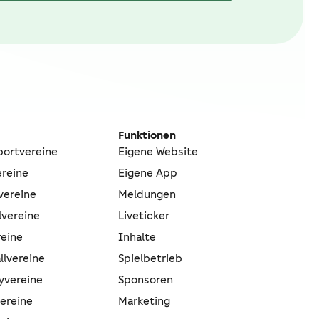
Funktionen
portvereine
Eigene Website
ereine
Eigene App
vereine
Meldungen
lvereine
Liveticker
reine
Inhalte
llvereine
Spielbetrieb
yvereine
Sponsoren
vereine
Marketing